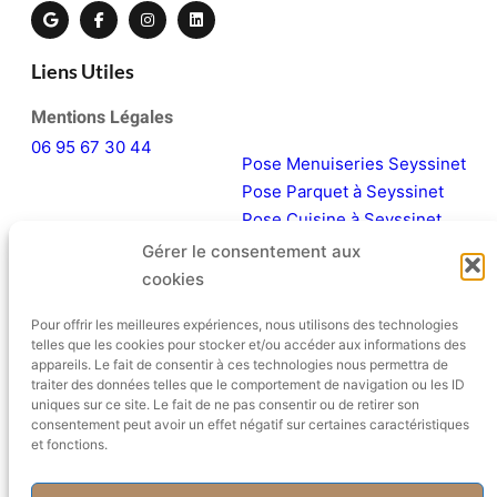
Liens Utiles
Mentions Légales
06 95 67 30 44
Pose Menuiseries Seyssinet
Pose Parquet à Seyssinet
Pose Cuisine à Seyssinet
Rénover sa salle de bain
Gérer le consentement aux
cookies
Menu
Pour offrir les meilleures expériences, nous utilisons des technologies
telles que les cookies pour stocker et/ou accéder aux informations des
Accueil
appareils. Le fait de consentir à ces technologies nous permettra de
À propos
traiter des données telles que le comportement de navigation ou les ID
uniques sur ce site. Le fait de ne pas consentir ou de retirer son
Services
consentement peut avoir un effet négatif sur certaines caractéristiques
et fonctions.
Visuels
Contact